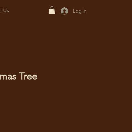
t Us
Log In
mas Tree
ce