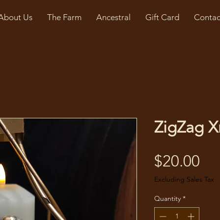
About Us
The Farm
Ancestral
Gift Card
Contac
ZigZag X
Pri
$20.00
Excluding Sales Tax
Quantity
*