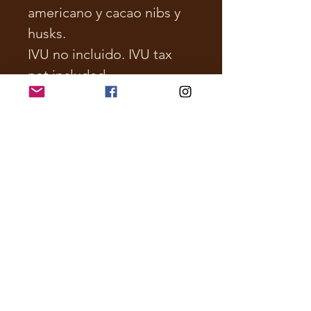
americano y cacao nibs y
husks.
IVU no incluido. IVU tax
not included.
admin@haciendachocolat.com
Bo. Naranjo, Fajardo, Puerto Rico.
Visits only with prior booking.