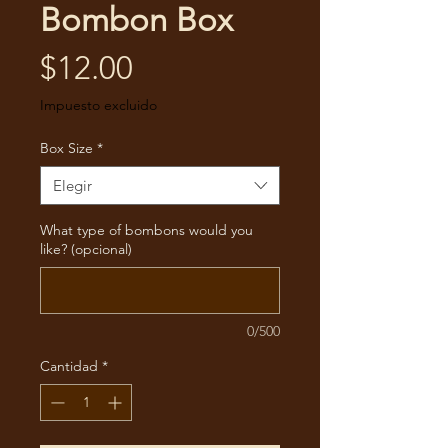
Bombon Box
Precio
$12.00
Impuesto excluido
Box Size
*
Elegir
What type of bombons would you
like? (opcional)
0/500
Cantidad
*