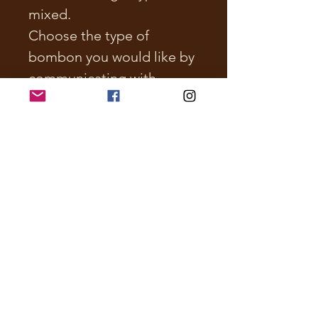
mixed.
Choose the type of
bombon you would like by
communicating with
Hacienda Chocolat
Normally in stock:
Mini dulce pocillo
Florcita
Trufas de coco
Brigadeiros
IVU tax not included.
Made in a facility where
nuts and milk are handled.
All bombons may contain