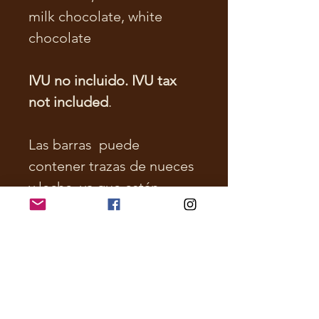
milk chocolate, white
chocolate
IVU no incluido. IVU tax
not included
.
Las barras puede
contener trazas de nueces
y leche, ya que están
confeccionadas en una
facilidad que tambien
maneja dichos alimentos.
(Made in a facility where
nuts and milk are handled.
Chocolate bars may